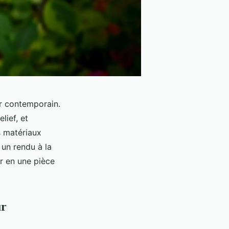
ur contemporain.
lief, et
s matériaux
 un rendu à la
r en une pièce
ur