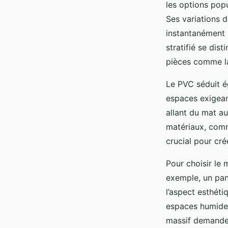
les options pop
Ses variations d
instantanément u
stratifié se dist
pièces comme la 
Le PVC séduit é
espaces exigean
allant du mat au
matériaux, comm
crucial pour cré
Pour choisir le 
exemple, un pan
l’aspect esthéti
espaces humides 
massif demande 