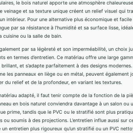
ulaires, le bois naturel apporte une atmosphère chaleureuse
e veinage et sa texture unique créent un relief visuel qui t
n intérieur. Pour une alternative plus économique et facile d
ingue par sa résistance à l’humidité et sa surface lisse, idéa
cuisine ou la salle de bain.
galement par sa légèreté et son imperméabilité, un choix ju
ts en termes d’entretien. Ce matériau offre une large gamme
 brillant, et s’adapte parfaitement à des designs modernes.
e les panneaux en liège ou en métal, peuvent également jo
er du relief et de la profondeur, en variant les textures.
matériau adapté, il faut tenir compte de la fonction de la pi
neau en bois naturel conviendra davantage à un salon ou 
que prime, tandis que le PVC ou le stratifié sont plus prati
ou soumis à des projections. L’entretien influe aussi sur ce
un entretien plus rigoureux qu’un stratifié ou un PVC nett