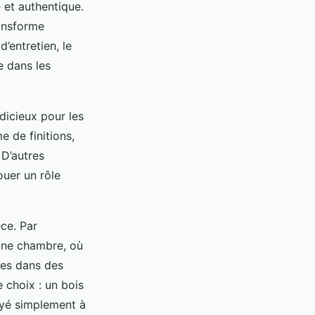
 et authentique.
ransforme
’entretien, le
le dans les
dicieux pour les
 de finitions,
 D’autres
uer un rôle
èce. Par
une chambre, où
ques dans des
 choix : un bois
oyé simplement à