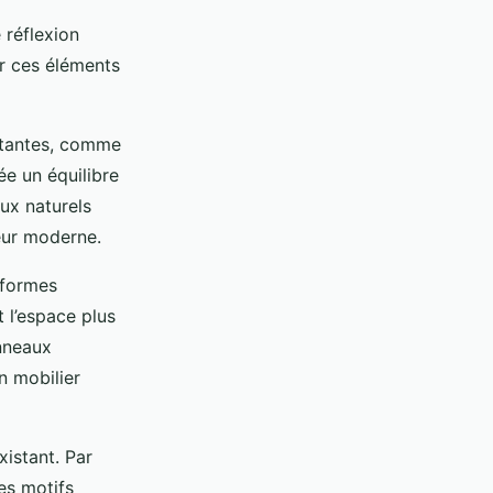
réflexion
er ces éléments
stantes, comme
ée un équilibre
aux naturels
eur moderne.
 formes
 l’espace plus
nneaux
n mobilier
xistant. Par
es motifs