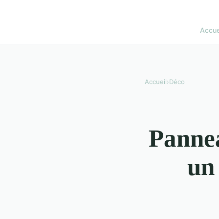
Accue
Accueil
›
Déco
Pannea
un