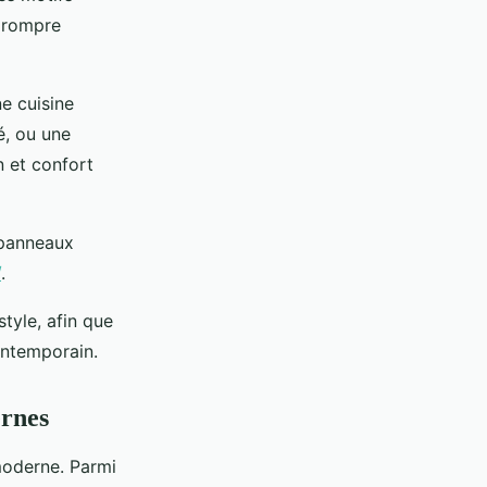
s rompre
ne cuisine
é, ou une
n et confort
 panneaux
/
.
style, afin que
ontemporain.
ernes
moderne. Parmi