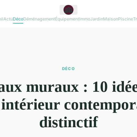
il
Actu
Déco
Déménagement
Équipement
Immo
Jardin
Maison
Piscine
T
DÉCO
ux muraux : 10 idé
 intérieur contempor
distinctif