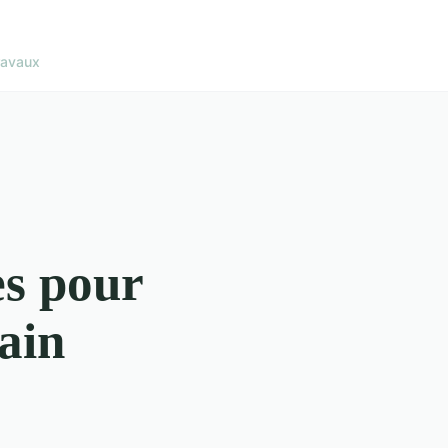
ravaux
es pour
ain