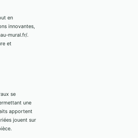
out en
ons innovantes,
u-mural.fr/.
re et
raux se
ermettant une
aits apportent
riées jouent sur
pièce.