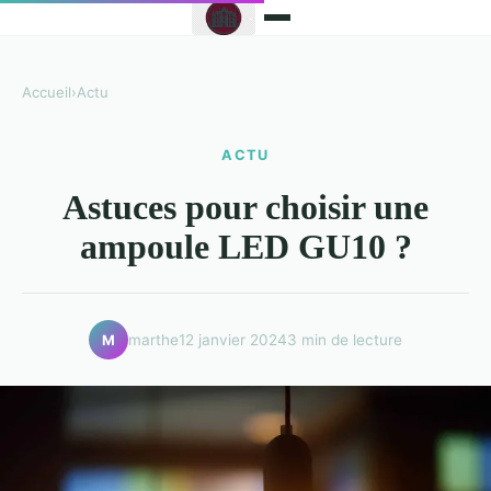
Accueil
›
Actu
ACTU
Astuces pour choisir une
ampoule LED GU10 ?
marthe
12 janvier 2024
3 min de lecture
M