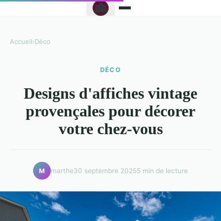
Accueil
›
Déco
DÉCO
Designs d'affiches vintage
provençales pour décorer
votre chez-vous
marthe
30 septembre 2025
5 min de lecture
M